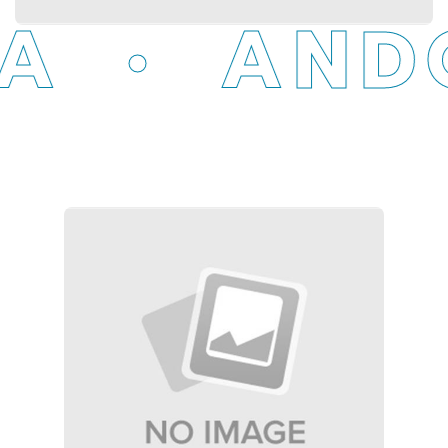
A
•
AND