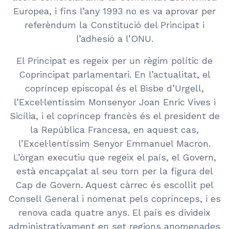
Europea, i fins l’any 1993 no es va aprovar per
referèndum la Constitució del Principat i
l’adhesió a l’ONU.
El Principat es regeix per un règim polític de
Coprincipat parlamentari. En l’actualitat, el
copríncep episcopal és el Bisbe d’Urgell,
l’Excel·lentíssim Monsenyor Joan Enric Vives i
Sicília, i el copríncep francès és el president de
la República Francesa, en aquest cas,
l’Excel·lentíssim Senyor Emmanuel Macron.
L’òrgan executiu que regeix el país, el Govern,
està encapçalat al seu torn per la figura del
Cap de Govern. Aquest càrrec és escollit pel
Consell General i nomenat pels coprínceps, i es
renova cada quatre anys. El país es divideix
administrativament en set regions anomenades