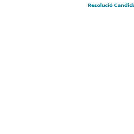
Navegación principal
Vés
Resolució Candidatura
al
contingut
              Andorra 2029
