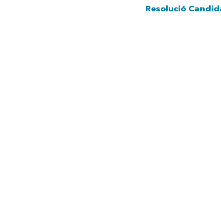
Navegación principal
Vés
Resolució Candidatur
al
contingut
              Andorra 2029
