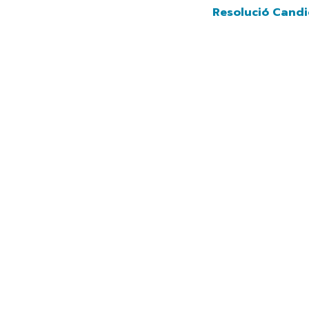
Navegación principal
Vés
Resolució Candidatu
al
contingut
              Andorra 2029
