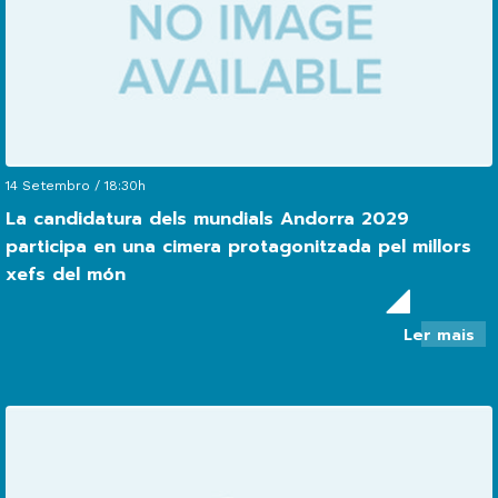
              Media center

14 Setembro / 18:30h
La candidatura dels mundials Andorra 2029
participa en una cimera protagonitzada pel millors
xefs del món
so
Ler mais
La
ca
de
mu
An
20
pa
en