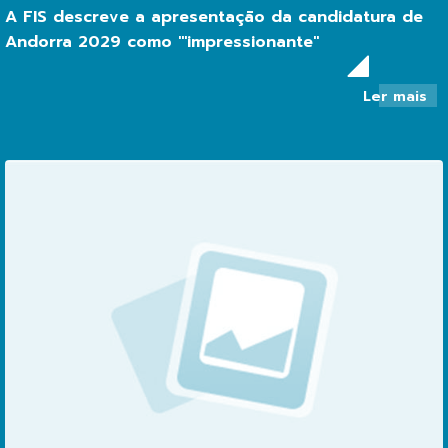
A FIS descreve a apresentação da candidatura de
Andorra 2029 como "'impressionante"
so
Ler mais
La
FI
qua
“d
la
pr
de
la
ca
An
20