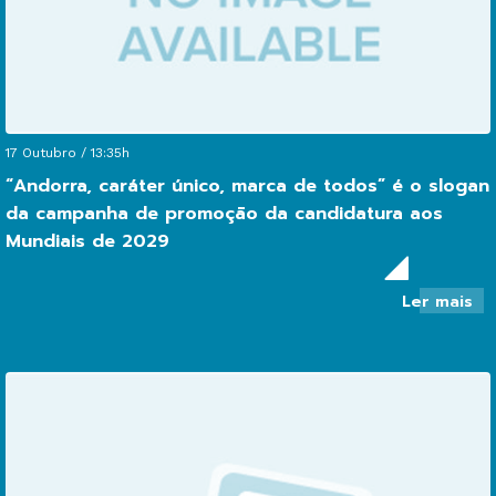
17 Outubro / 13:35h
“Andorra, caráter único, marca de todos” é o slogan
da campanha de promoção da candidatura aos
Mundiais de 2029
so
Ler mais
“A
ca
ún
ma
de
to
é
o
sl
da