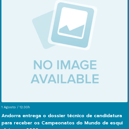
un
ci
pr
pe
mi
xe
de
m
1 Agosto / 12:30h
Andorra entrega o dossier técnico de candidatura
para receber os Campeonatos do Mundo de esqui