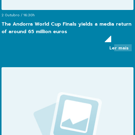
2 Outubro / 16:30h
              Descubra Andorra

The Andorra World Cup Finals yields a media return
of around 65 million euros
so
Ler mais
Th
An
Wo
Cu
Fi
yi
a
me
re
of
ar
65
mil
eu