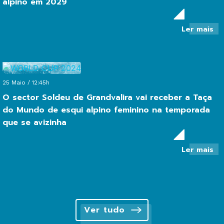
alpino em 2029
so
Ler mais
An
en
o
do
té
de
25 Maio / 12:45h
ca
O sector Soldeu de Grandvalira vai receber a Taça
pa
re
do Mundo de esqui alpino feminino na temporada
os
que se avizinha
Ca
do
Mu
so
Ler mais
de
O
es
se
al
So
e
de
20
Gr
vai
Ver tudo
re
a