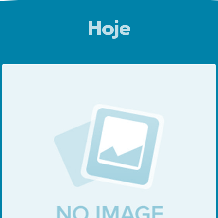
Hoje
              Candidatura social
