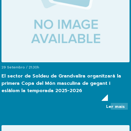
29 Setembro / 21:30h
El sector de Soldeu de Grandvalira organitzarà la
primera Copa del Món masculina de gegant i
eslàlom la temporada 2025-2026
so
Ler mais
El
se
de
So