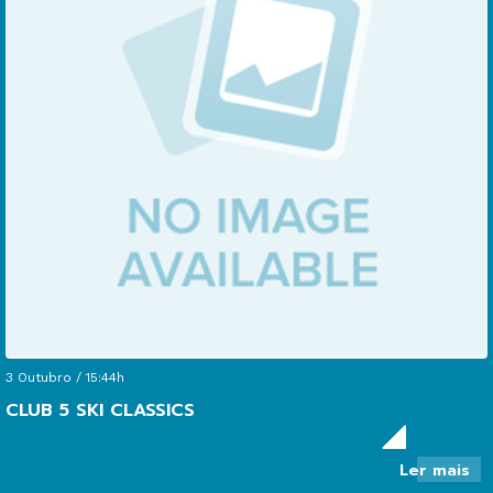
ca
de
pr
da
ca
ao
Mu
de
20
3 Outubro / 15:44h
CLUB 5 SKI CLASSICS
so
Ler mais
So