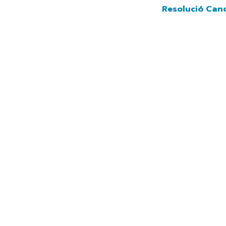
Navegación principal
Vés
Resolució Candida
al
contingut
              Andorra 2029
