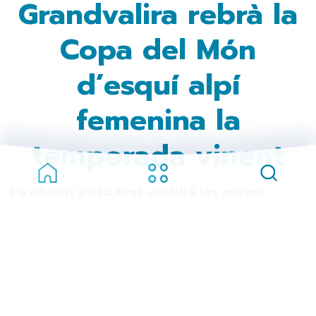
Grandvalira rebrà la
Copa del Món
d’esquí alpí
femenina la
temporada vinent
La vibrant pista Avet acollirà les proves
tècniques de gegant i eslàlom els dies 10 i 11
de febrer de 2024
El sector Soldeu de Grandvalira acollirà la Copa
del Món d’esquí alpí femenina en les disciplines
de gegant i d’eslàlom els dies 10 i 11 de febrer