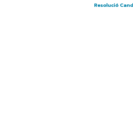
Navegación princip
Vés
Resolució Candidat
al
contingut
              Andorra 2029
