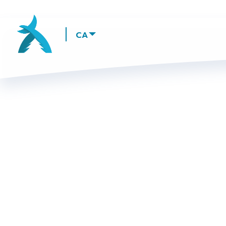
Llista les accions addicion
CA