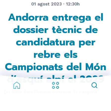
01 agost 2023 · 12:30h
Andorra entrega el
dossier tècnic de
candidatura per
rebre els
Campionats del Món
d’esquí alpí el 2029
El somni dels Pirineus continua.
Per segona
vegada, Andorra aspira a l’organització d’uns
mundials d’esquí alpí. Aquesta setmana s’ha