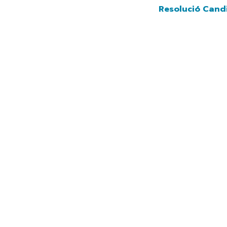
Navegación princip
Vés
Resolució Candidat
al
contingut
              Andorra 2029
